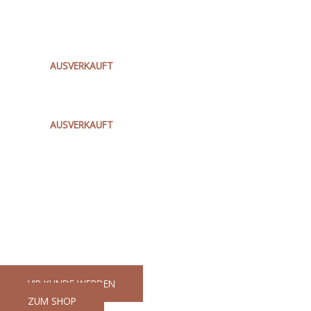
AS-42MAC AC 42L M CLASS
ABSAUGSYSTEM IN2
€
1.030,80
AUSVERKAUFT
BS100LE BANDSCHLEIFER IN2
€
472,80
AUSVERKAUFT
AP14-2 200 E WINKELPOLIERER IN2
€
478,80
Ihr Partner für gutes Werkzeug
GaWeMA - Garten, Werkzeug, Maschinen
VIP KUNDE WERDEN
ZUM SHOP