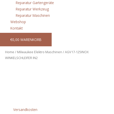
Reparatur Gartengeräte
Reparatur Werkzeug
Reparatur Maschinen
Webshop
Kontakt
€
0,00
WARENKORB
Home
/
Milwaukee Elektro Maschinen
/ AGV17-125INOX
WINKELSCHLEIFER IN2
AGV17-125INOX WINKELSCHLEIFER IN2
€
310,80
incl. 20% VAT
zzgl.
Versandkosten