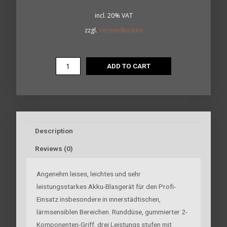
incl. 20% VAT
zzgl.
Versandkosten
ADD TO CART
Description
Reviews (0)
Angenehm leises, leichtes und sehr
leistungsstarkes Akku-Blasgerät für den Profi-
Einsatz insbesondere in innerstädtischen,
lärmsensiblen Bereichen. Runddüse, gummierter 2-
Komponenten-Griff, drei Leistungs stufen mit