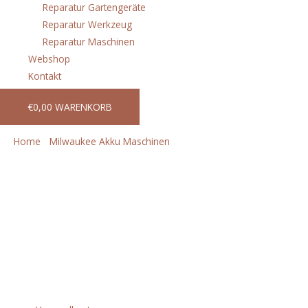
Reparatur Gartengeräte
Reparatur Werkzeug
Reparatur Maschinen
Webshop
Kontakt
€
0,00
WARENKORB
Home
/
Milwaukee Akku Maschinen
/ C12HZ-0 AKKU-
KOMPAKT-SAEBELSAEGE XXX
C12HZ-0 AKKU-KOMPAKT-SAEBELSAEGE
XXX
€
124,80
incl. 20% VAT