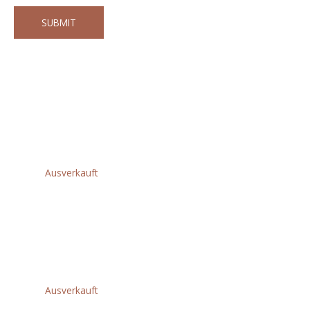
Andere Kunden kauften auch diese
Produkte
Weitere Produkte für Sie
Related products
Ausverkauft
M18FFSDC13-0
AkkuRohrreinigungsgerät
XXX
€
1.348,80
Ausverkauft