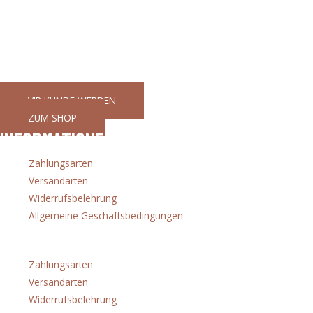
€
460,80
Ihr Partner für gutes Werkzeug
GaWeMA - Garten, Werkzeug, Maschinen
VIP KUNDE WERDEN
ZUM SHOP
Informationen
Zahlungsarten
Versandarten
Widerrufsbelehrung
Allgemeine Geschäftsbedingungen
Menü
Zahlungsarten
Versandarten
Widerrufsbelehrung