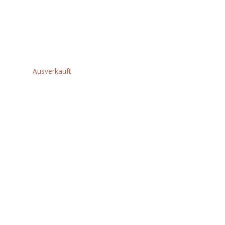
M18ONEFHIWF1DS-
0C 1″ AK-
SCHLAGSCHRAUB.
€
1.120,80
Ausverkauft
M18BRAID-0 AK.-
SCHLAGSCHRAUBER
XXX
€
190,80
M18FRAD2-0
AKKU-
SCHRAUBER XXX