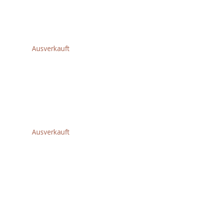
ABSAUGSYSTEM
IN2
€
646,80
Ausverkauft
ROS150E-2
EXZENTERSCHLEIFER
IN2
€
256,80
Ausverkauft
AP14-2 200 E
WINKELPOLIERER
IN2
€
478,80