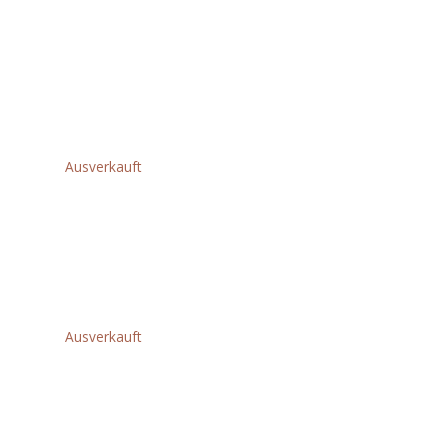
Andere Kunden kauften auch diese
Produkte
Weitere Produkte für Sie
Related products
Ausverkauft
MS304DB EL.
KAPP-/GEHRUNGSSAEGE
IN2
€
1.150,80
Ausverkauft
AS-30LAC AC
30L L CLASS