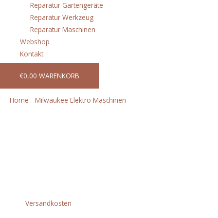
Reparatur Gartengeräte
Reparatur Werkzeug
Reparatur Maschinen
Webshop
Kontakt
€
0,00
WARENKORB
Home
/
Milwaukee Elektro Maschinen
/ DE10RX
BOHRMASCHINE IN2
DE10RX BOHRMASCHINE IN2
€
154,80
incl. 20% VAT
zzgl.
Versandkosten