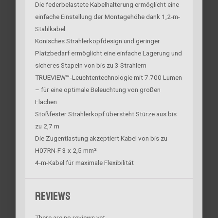
Die federbelastete Kabelhalterung ermöglicht eine
einfache Einstellung der Montagehöhe dank 1,2-m-
Stahlkabel
Konisches Strahlerkopfdesign und geringer
Platzbedarf ermöglicht eine einfache Lagerung und
sicheres Stapeln von bis zu 3 Strahlern
TRUEVIEW™-Leuchtentechnologie mit 7.700 Lumen
– für eine optimale Beleuchtung von großen
Flächen
Stoßfester Strahlerkopf übersteht Stürze aus bis
zu 2,7 m
Die Zugentlastung akzeptiert Kabel von bis zu
H07RN-F 3 x 2,5 mm²
4-m-Kabel für maximale Flexibilität
Reviews
There are no reviews yet.