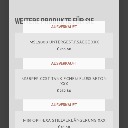
Weitere Produkte für Sie
AUSVERKAUFT
MSL2000 UNTERGEST.F.SAEGE XXX
€
256,80
AUSVERKAUFT
M18BPFP-CCST TANK F.CHEM.FLÜSS.BETON
XXX
€
232,80
AUSVERKAUFT
M18FOPH-EXA STIELVERLÄNGERUNG XXX
€
76,80