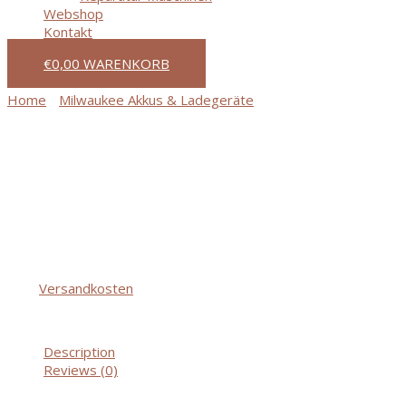
Webshop
Kontakt
€
0,00
WARENKORB
Home
/
Milwaukee Akkus & Ladegeräte
/ M12C4 Multi-Ladeger
M12C4 Multi-Ladegerät IN2
€
124,80
incl. 20% VAT
zzgl.
Versandkosten
Out of stock
Description
Reviews (0)
Lädt bis zu 4 Akkus sequentiell