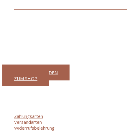
M18HB5.5 LI-ION AKKU-PACK XXX
€
208,80
Ihr Partner für gutes Werkzeug
GaWeMA - Garten, Werkzeug, Mas
VIP KUNDE WERDEN
ZUM SHOP
Informationen
Zahlungsarten
Versandarten
Widerrufsbelehrung