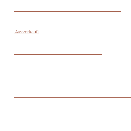
M18DFC AKKU-LADEGERAET IN2
€
250,80
Ausverkauft
High Output Ladegerät
€
214,80
M12B4 LI-ION AKKUMULATOR 4.0A
€
88,80