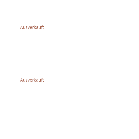
Weitere Produkte für Sie
Related products
Ausverkauft
M18FFSDC13-0
AkkuRohrreinigungsgerät
XXX
€
1.348,80
Ausverkauft
M18ONEFHIWF1-
0X AK.-
SCHLAGSCHRAUBER
XXX
€
610,80