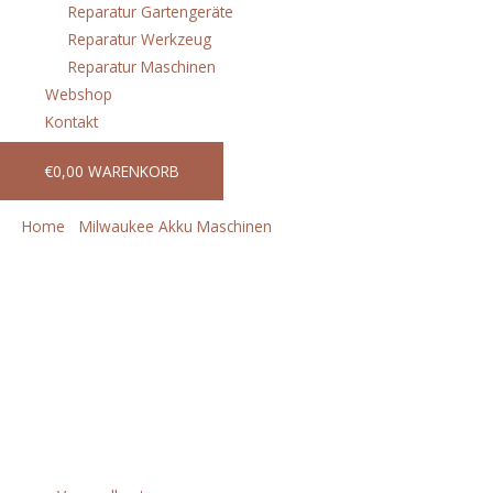
Reparatur Gartengeräte
Reparatur Werkzeug
Reparatur Maschinen
Webshop
Kontakt
€
0,00
WARENKORB
Home
/
Milwaukee Akku Maschinen
/ M18HCCT109/42-522C
12t Presswerkzeug IN2
M18HCCT109/42-522C 12t
Presswerkzeug IN2
€
3.982,80
incl. 20% VAT