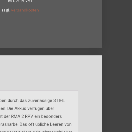
incl. 20% VAT
zzgl.
Versandkosten
ben durch das zuverlässige STIHL
n. Die Akkus verfügen über
cht der RMA 2 RPV ein besonders
 Grasnarbe. Das oft übliche Leeren von