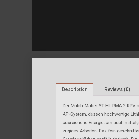
Description
Reviews (0)
Der Mulch-Mäher STIHL RMA 2 RPV mit
AP-System, dessen hochwertige Lith
ausreichend Energie, um auch mittel
zügiges Arbeiten. Das fein geschnitte