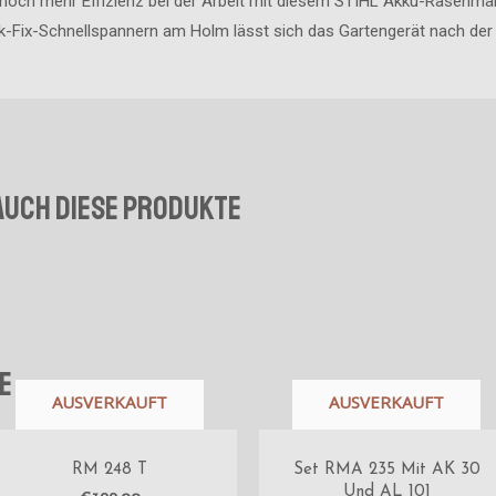
 noch mehr Effizienz bei der Arbeit mit diesem STIHL Akku-Rasenmäh
k-Fix-Schnellspannern am Holm lässt sich das Gartengerät nach de
auch diese Produkte
e
AUSVERKAUFT
AUSVERKAUFT
RM 248 T
Set RMA 235 Mit AK 30
Und AL 101