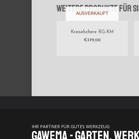
Weitere Produkte für Si
AUSVERKAUFT
Kreiselschere RG-KM
€
379,00
IHR PARTNER FÜR GUTES WERKZEUG
GaWeMA - Garten, Wer