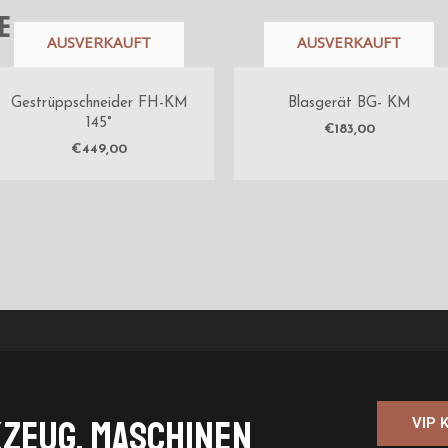
e
AUSVERKAUFT
AUSVERKAUFT
Gestrüppschneider FH-KM
Blasgerät BG- KM
145°
€
183,00
€
449,00
kzeug, Maschinen
VIP 