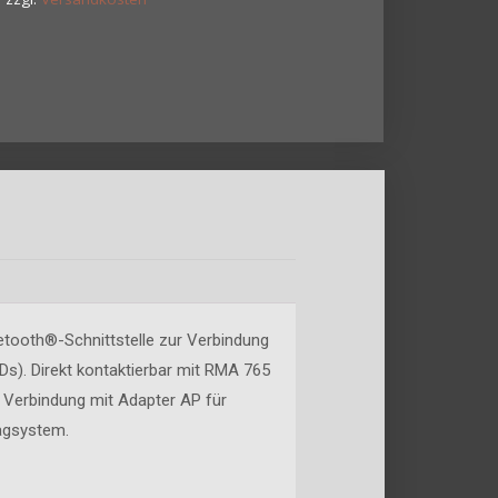
etooth®-Schnittstelle zur Verbindung
s). Direkt kontaktierbar mit RMA 765
 Verbindung mit Adapter AP für
agsystem.