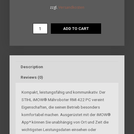
zzgl.
Versandkosten
ADD TO CART
Description
Reviews (0)
Kompakt, leistungsfähig und kommunikativ. Der
STIHL iMOW® Mähroboter RMI 422 PC vereint
Eigenschaften, die seinen Betrieb besonders
komfortabel machen. Ausgerüstet mit der iMOW®
App* können Sie unabhängig von Ort und Zeit die
wichtigsten Leistungsdaten einsehen oder