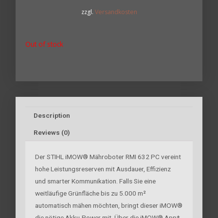
zzgl.
Versandkosten
Out of stock
Description
Reviews (0)
Der STIHL iMOW® Mähroboter RMI 632 PC vereint
hohe Leistungsreserven mit Ausdauer, Effizienz
und smarter Kommunikation. Falls Sie eine
weitläufige Grünfläche bis zu 5.000 m²
automatisch mähen möchten, bringt dieser iMOW®
die nötige Akku-Power mit. Über die iMOW® App*