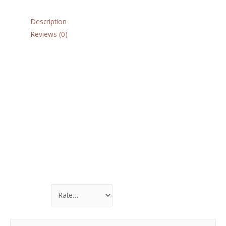
Description
Reviews (0)
Ideal geeignet zum Aus putzen an Mauern, Zäunen, Hecken und
Wegeinfassungen. Mähkopf AutoCut 25-2, Gewicht 1,2 kg
Reviews
There are no reviews yet.
Be the first to review “Sense FSKM”
Deine E-Mail-Adresse wird nicht veröffentlicht.
Erforderliche
Felder sind mit
*
markiert
Your rating
*
Your review
*