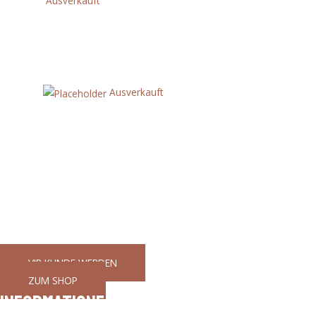
Ausverkauft
Flachdüse
gebogen
€
11,70
Ausverkauft
Kantenschneidmesser
(Ersatzmesser)
€
5,80
Ihr Partner für gutes Werkzeug
GaWeMA - Garten, Werkzeug, Maschinen
VIP KUNDE WERDEN
ZUM SHOP
Informationen