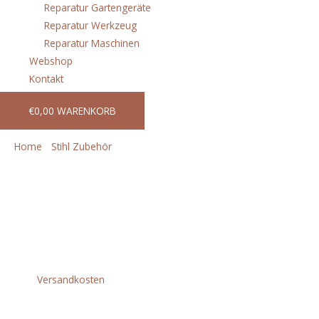
Reparatur Gartengeräte
Reparatur Werkzeug
Reparatur Maschinen
Webshop
Kontakt
€
0,00
WARENKORB
Home
/
Stihl Zubehör
/ Sense FSKM
Sense FSKM
€
156,00
incl. 20% VAT
zzgl.
Versandkosten
Out of stock