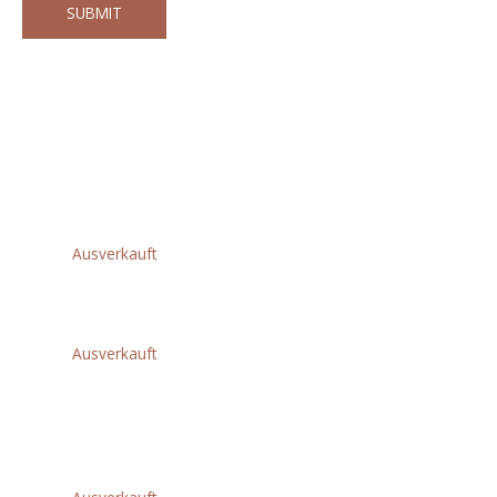
Andere Kunden kauften auch diese
Produkte
Weitere Produkte für Sie
Related products
Ausverkauft
Schaftverlängerungen
€
91,00
Ausverkauft
WARTUNGSSATZ
FÜR RG-KM
€
59,00