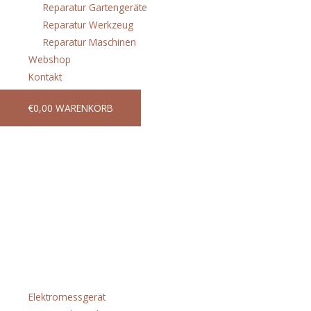
Reparatur Gartengeräte
Reparatur Werkzeug
Reparatur Maschinen
Webshop
Kontakt
€
0,00
WARENKORB
Unser Webshop wird
aktuell für Sie
überarbeitet
Kategorien
Elektromessgerät
(3)