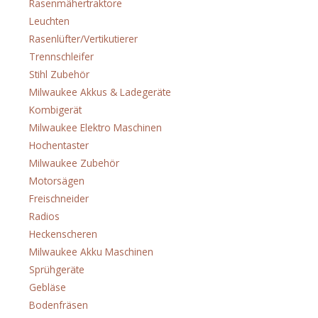
Rasenmähertraktore
(3)
Leuchten
(36)
Rasenlüfter/Vertikutierer
(2)
Trennschleifer
(1)
Stihl Zubehör
(38)
Milwaukee Akkus & Ladegeräte
(15)
Kombigerät
(3)
Milwaukee Elektro Maschinen
(35)
Hochentaster
(1)
Milwaukee Zubehör
(38)
Motorsägen
(25)
Freischneider
(17)
Radios
(7)
Heckenscheren
(15)
Milwaukee Akku Maschinen
(188)
Sprühgeräte
(1)
Gebläse
(10)
Bodenfräsen
(3)