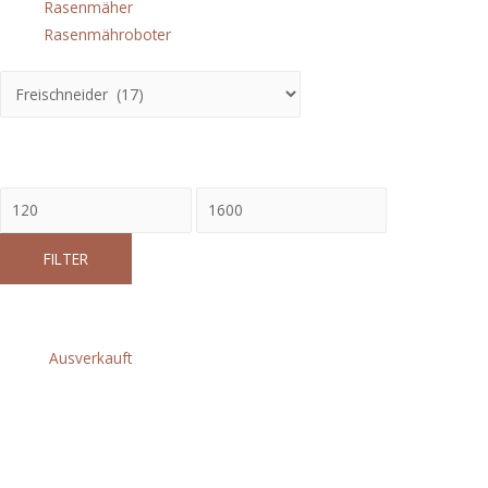
Rasenmäher
(9)
Rasenmähroboter
(5)
Hersteller
PReis
FILTER
Freischneider
Ausverkauft
FR 460 TC-EM
FS 131
€
1.279,00
€
719,00