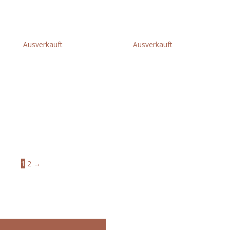
€
299,00
€
1.599,00
Ausverkauft
Ausverkauft
FSA 130 ohne
FSA 135 ohne
Akku und
Akku und
Ladegerät
Ladegerät
€
519,00
€
569,00
1
2
→
Ihr Partner für gutes Werkzeug
GaWeMA - Garten, Werkzeug, Maschinen