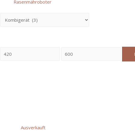
Rasenmähroboter
(5)
Hersteller
PReis
Kombigerät
KM 111 R
€
549,00
Ausverkauft