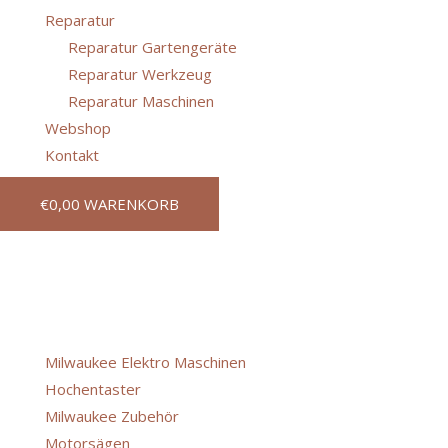
Reparatur
Reparatur Gartengeräte
Reparatur Werkzeug
Reparatur Maschinen
Webshop
Kontakt
€
0,00
WARENKORB
Unser Webshop wird aktuell 
Kategorien
Milwaukee Elektro Maschinen
(35)
Hochentaster
(1)
Milwaukee Zubehör
(38)
Motorsägen
(25)