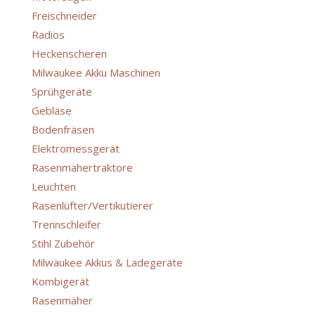
Freischneider
(17)
Radios
(7)
Heckenscheren
(15)
Milwaukee Akku Maschinen
(188)
Sprühgeräte
(1)
Gebläse
(10)
Bodenfräsen
(3)
Elektromessgerät
(3)
Rasenmähertraktore
(3)
Leuchten
(36)
Rasenlüfter/Vertikutierer
(2)
Trennschleifer
(1)
Stihl Zubehör
(38)
Milwaukee Akkus & Ladegeräte
(15)
Kombigerät
(3)
Rasenmäher
(9)