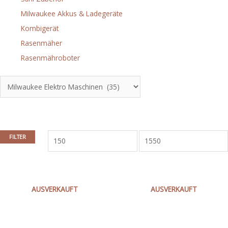
Milwaukee Akkus & Ladegeräte
(15)
Kombigerät
(3)
Rasenmäher
(9)
Rasenmähroboter
(5)
Hersteller
PReis
FILTER
Milwaukee Elektro
Maschinen
AUSVERKAUFT
AUSVERKAUFT
K545S
KOMBIHAMMER IN2
K750S
SDS-MAX KOMBIHAMMER IN2