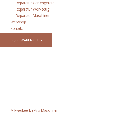
Reparatur Gartengeräte
Reparatur Werkzeug
Reparatur Maschinen
Webshop
Kontakt
€
0,00
WARENKORB
Unser Webshop wird
aktuell für Sie
überarbeitet
Kategorien
Milwaukee Elektro Maschinen
(35)