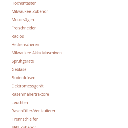
Hochentaster
(1)
Milwaukee Zubehör
(38)
Motorsägen
(25)
Freischneider
(17)
Radios
(7)
Heckenscheren
(15)
Milwaukee Akku Maschinen
(188)
Sprühgeräte
(1)
Gebläse
(10)
Bodenfräsen
(3)
Elektromessgerät
(3)
Rasenmähertraktore
(3)
Leuchten
(36)
Rasenlüfter/Vertikutierer
(2)
Trennschleifer
(1)
Stihl Zubehör
(38)