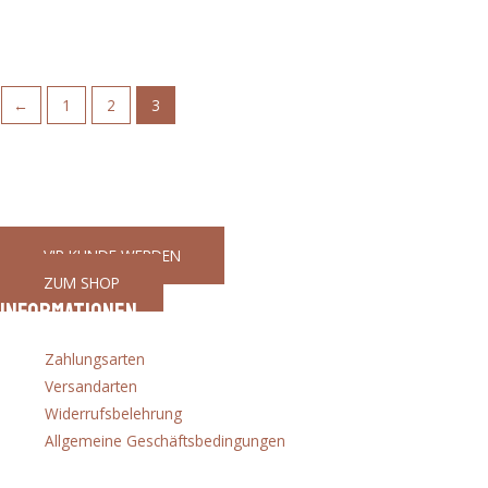
€
256,80
←
1
2
3
Ihr Partner für gutes Werkzeug
GaWeMA - Garten, Werkzeug, Maschinen
VIP KUNDE WERDEN
ZUM SHOP
Informationen
Zahlungsarten
Versandarten
Widerrufsbelehrung
Allgemeine Geschäftsbedingungen