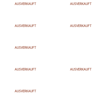
€
1.030,80
€
1.114,80
AUSVERKAUFT
AUSVERKAUFT
MDE41 MAGNETBOHRSTAENDER IN2
MDE42 MAGNETBOHREINHEIT IN2
€
1.348,80
€
1.540,80
AUSVERKAUFT
AUSVERKAUFT
MDP41 MAGNETBOHRSTAENDER IN2
MS216SB EL. KAPP-/GEHRUNGSSAEGE IN2
€
1.540,80
€
514,80
AUSVERKAUFT
MS304DB EL. KAPP-/GEHRUNGSSAEGE IN2
PH28X SDS+ KOMBIHAMMER IN2
€
1.150,80
€
334,80
AUSVERKAUFT
AUSVERKAUFT
PH30POWERX SDS+ KOMBIHAMMER IN2
ROS125E EXZENTERSCHLEIFER IN2
€
412,80
€
190,80
AUSVERKAUFT
ROS150E-2 EXZENTERSCHLEIFER IN2