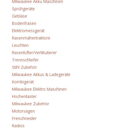
Milwaukee Akku Maschinen
(188)
Sprühgeräte
(1)
Gebläse
(10)
Bodenfräsen
(3)
Elektromessgerät
(3)
Rasenmähertraktore
(3)
Leuchten
(36)
Rasenlüfter/Vertikutierer
(2)
Trennschleifer
(1)
Stihl Zubehör
(38)
Milwaukee Akkus & Ladegeräte
(15)
Kombigerät
(3)
Milwaukee Elektro Maschinen
(35)
Hochentaster
(1)
Milwaukee Zubehör
(38)
Motorsägen
(25)
Freischneider
(17)
Radios
(7)