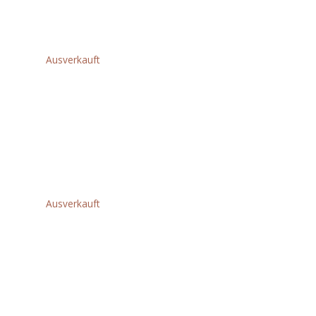
€
358,80
Ausverkauft
AGV26-230GE
WINKELSCHLEIFER
IN2
€
388,80
Ausverkauft
AGVK24-
230EK
WINKELSCHLEIFER
IN2