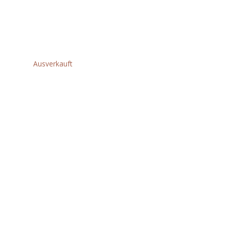
IN2
€
424,80
Ausverkauft
AGVM26-
230GEX
WINKELSCHLEIFER
IN2
€
448,80
AK 10
€
99,00