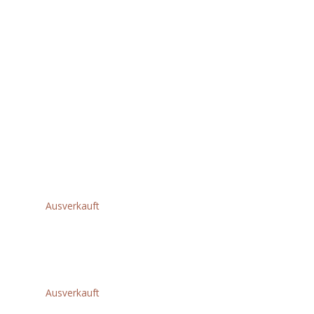
AK 20
€
139,00
AK 30
€
179,00
Ausverkauft
Akku AP 100
€
149,00
Ausverkauft