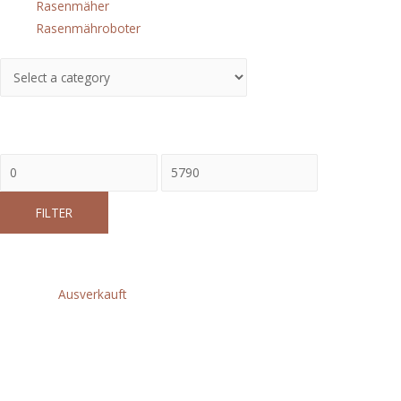
Rasenmäher
(9)
Rasenmähroboter
(5)
Hersteller
PReis
FILTER
Products
Ausverkauft
AGV24-230GE
WINKELSCHLEIFER
IN2