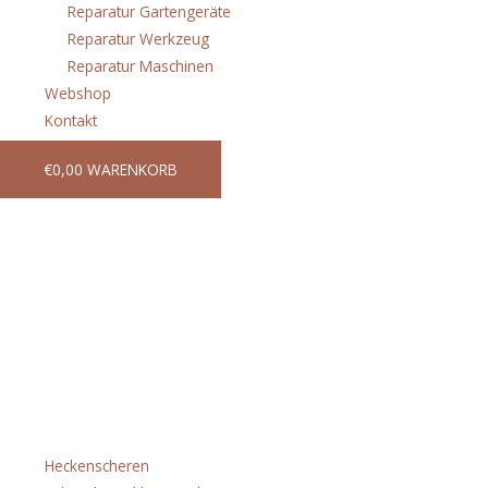
Reparatur Gartengeräte
Reparatur Werkzeug
Reparatur Maschinen
Webshop
Kontakt
€
0,00
WARENKORB
Unser Webshop wird
aktuell für Sie
überarbeitet
Kategorien
Heckenscheren
(15)