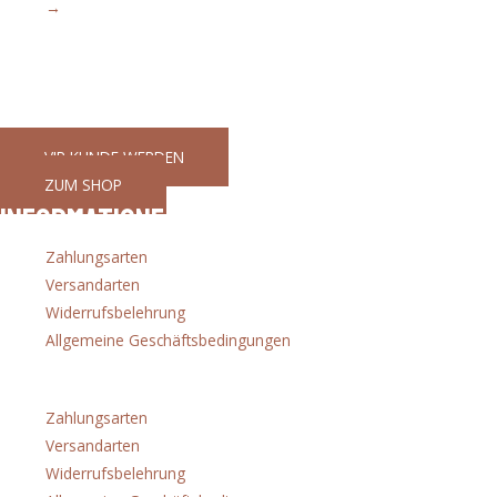
→
Ihr Partner für gutes Werkzeug
GaWeMA - Garten, Werkzeug, Maschinen
VIP KUNDE WERDEN
ZUM SHOP
Informationen
Zahlungsarten
Versandarten
Widerrufsbelehrung
Allgemeine Geschäftsbedingungen
Menü
Zahlungsarten
Versandarten
Widerrufsbelehrung