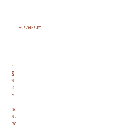
Akku AP 200
€
219,00
Ausverkauft
Akku AP 300
€
279,00
←
1
2
3
4
5
…
36
37
38