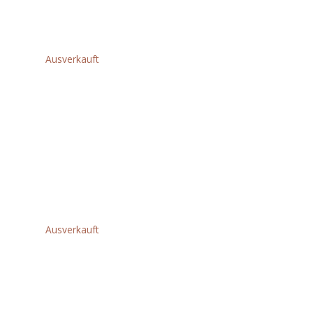
€
256,80
Ausverkauft
AGVKB24-
230EKX EL.
WINKELSCHLEIFER
IN2
€
376,80
Ausverkauft
AGVM24-
230GEX
WINKELSCHLEIFER